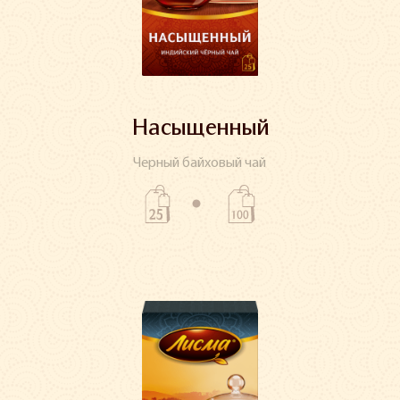
Насыщенный
Черный байховый чай