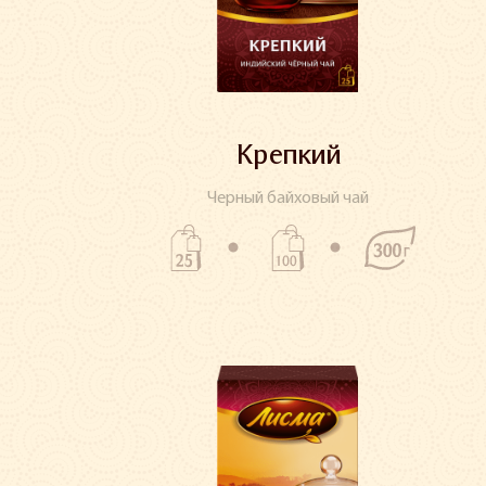
Крепкий
Черный байховый чай