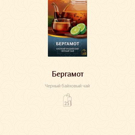
Бергамот
Черный байховый чай