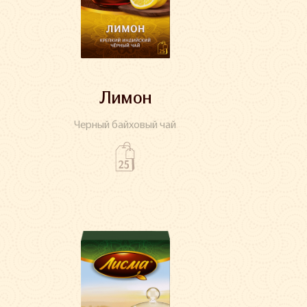
Лимон
Черный байховый чай