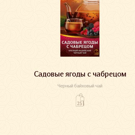
Садовые ягоды с чабрецом
Черный байховый чай